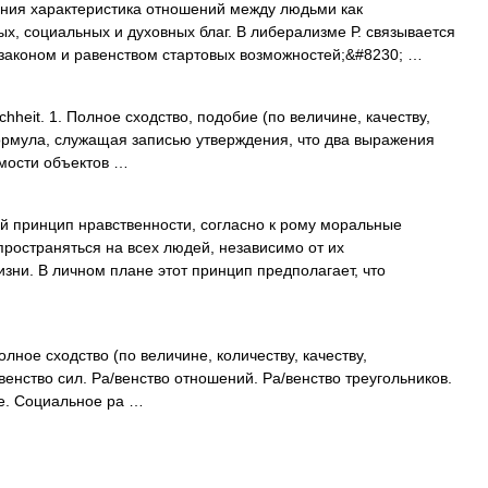
ения характеристика отношений между людьми как
, социальных и духовных благ. В либерализме Р. связывается
 законом и равенством стартовых возможностей;&#8230; …
ichheit. 1. Полное сходство, подобие (по величине, качеству,
 формула, служащая записью утверждения, что два выражения
мости объектов …
 принцип нравственности, согласно к рому моральные
ространяться на всех людей, независимо от их
зни. В личном плане этот принцип предполагает, что
олное сходство (по величине, количеству, качеству,
а/венство сил. Ра/венство отношений. Ра/венство треугольников.
е. Социальное ра …