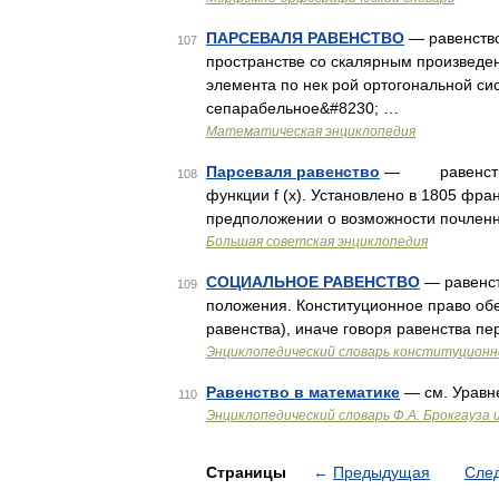
ПАРСЕВАЛЯ РАВЕНСТВО
— равенство
107
пространстве со скалярным произведе
элемента по нек рой ортогональной си
сепарабельное&#8230; …
Математическая энциклопедия
Парсеваля равенство
— равенство
108
функции f (x). Установлено в 1805 фра
предположении о возможности почленн
Большая советская энциклопедия
СОЦИАЛЬНОЕ РАВЕНСТВО
— равенст
109
положения. Конституционное право обе
равенства), иначе говоря равенства пе
Энциклопедический словарь конституционн
Равенство в математике
— см. Уравн
110
Энциклопедический словарь Ф.А. Брокгауза 
Страницы
←
Предыдущая
Сле