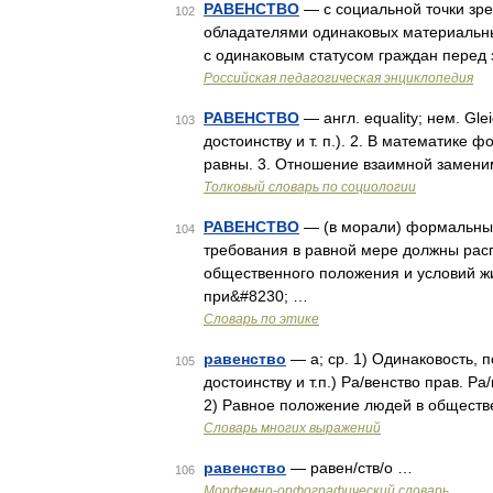
РАВЕНСТВО
— с социальной точки зр
102
обладателями одинаковых материальных
с одинаковым статусом граждан перед
Российская педагогическая энциклопедия
РАВЕНСТВО
— англ. equality; нем. Gle
103
достоинству и т. п.). 2. В математике
равны. 3. Отношение взаимной замени
Толковый словарь по социологии
РАВЕНСТВО
— (в морали) формальный
104
требования в равной мере должны расп
общественного положения и условий жи
при&#8230; …
Словарь по этике
равенство
— а; ср. 1) Одинаковость, п
105
достоинству и т.п.) Ра/венство прав. Р
2) Равное положение людей в обществ
Словарь многих выражений
равенство
— равен/ств/о …
106
Морфемно-орфографический словарь