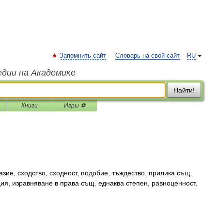
Запомнить сайт
Словарь на свой сайт
RU
едии на Академике
Найти!
Книги
Игры ⚽
зие, сходство, сходност, подобие, тъждество, прилика същ.
я, изравняване в права същ. еднаква степен, равноценност,