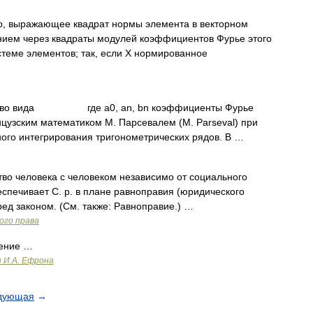
, выражающее квадрат нормы элемента в векторном
нием через квадраты модулей коэффициентов Фурье этого
стеме элементов; так, если X нормированное
 вида где a0, an, bn коэффициенты Фурье
нцузским математиком М. Парсевалем (М. Parseval) при
ого интегрирования тригонометрических рядов. В …
во человека с человеком независимо от социального
спечивает С. р. в плане равноправия (юридического
ред законом. (См. также: Равноправие.) …
ого права
ение …
и И.А. Ефрона
дующая
→