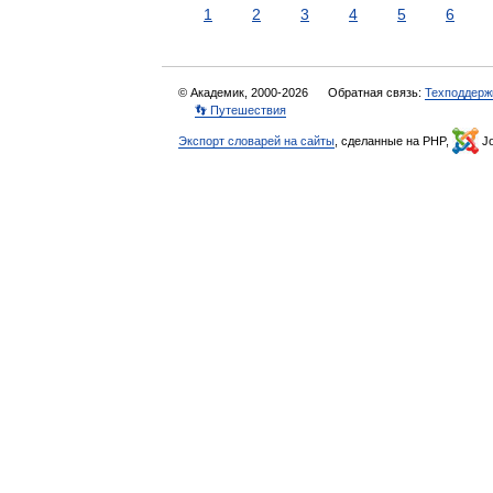
1
2
3
4
5
6
© Академик, 2000-2026
Обратная связь:
Техподдерж
👣 Путешествия
Экспорт словарей на сайты
, сделанные на PHP,
Jo