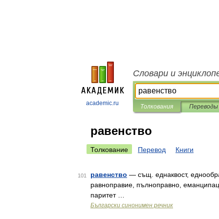
Словари и энциклоп
academic.ru
Толкования
Переводы
равенство
Толкование
Перевод
Книги
равенство
— същ. еднаквост, еднообра
101
равноправие, пълноправно, еманципаци
паритет …
Български синонимен речник