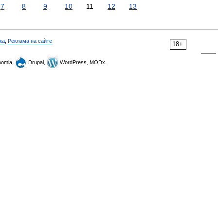
7
8
9
10
11
12
13
ка
,
Реклама на сайте
18+
omla,
Drupal,
WordPress, MODx.